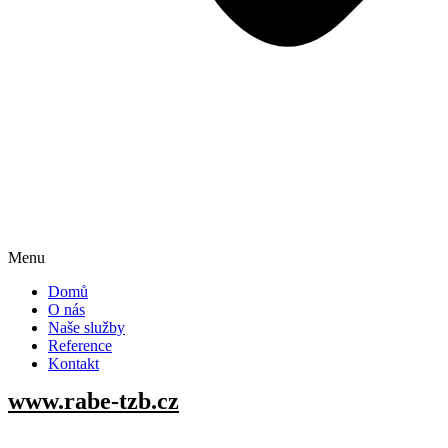
Menu
Domů
O nás
Naše služby
Reference
Kontakt
www.
rabe-tzb
.cz