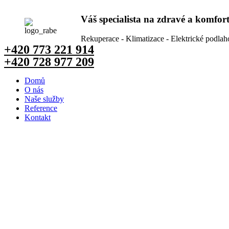
Přejít
k
Váš specialista na zdravé a komfor
obsahu
Rekuperace - Klimatizace - Elektrické podlah
+420
773 221 914
+420
728 977 209
Domů
O nás
Naše služby
Reference
Kontakt